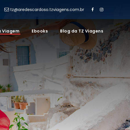
tz@aredescardoso.tzviagens.com.br
a Viagem
Ebooks
Blog da TZ Viagens