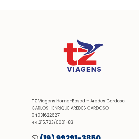
TZ Viagens Home-Based – Aredes Cardoso
CARLOS HENRIQUE AREDES CARDOSO
04031622627
44.215.723/0001-83
(19) 99291-3850