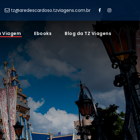
tz@aredescardoso.tzviagens.com.br
a Viagem
Ebooks
Blog da TZ Viagens