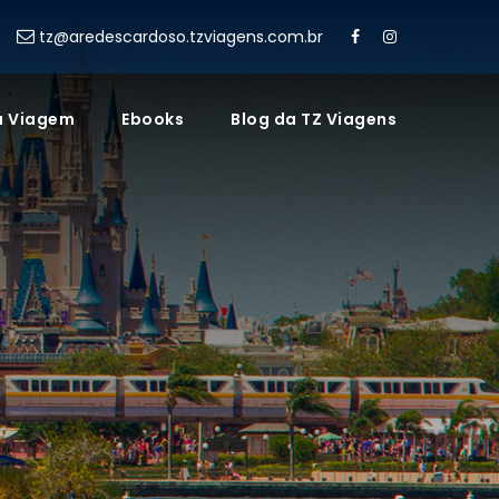
tz@aredescardoso.tzviagens.com.br
a Viagem
Ebooks
Blog da TZ Viagens