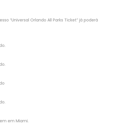
sso “Universal Orlando All Parks Ticket” já poderá
do.
do.
ndo
do.
agem em Miami.