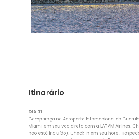
1
2
3
4
5
Itinarário
DIA 01
Compareça no Aeroporto Internacional de Guarul
Miami, em seu voo direto com a LATAM Airlines. C
não está incluído). Check in em seu hotel. Hosp