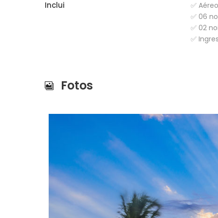
Inclui
✅ Aéreo
✅ 06 no
✅ 02 no
✅ Ingre
Fotos